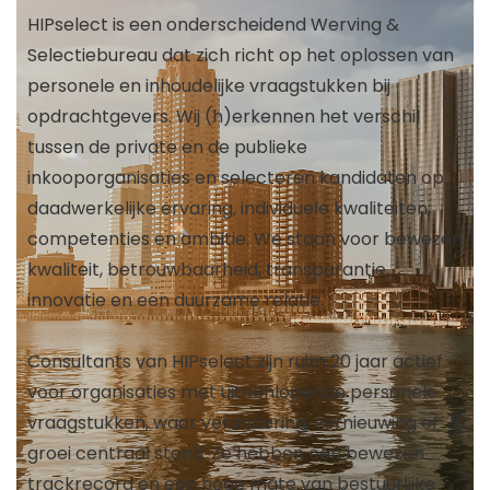
HIPselect is een onderscheidend Werving &
Selectiebureau dat zich richt op het oplossen van
personele en inhoudelijke vraagstukken bij
opdrachtgevers. Wij (h)erkennen het verschil
tussen de private en de publieke
inkooporganisaties en selecteren kandidaten op
daadwerkelijke ervaring, individuele kwaliteiten,
competenties en ambitie. We staan voor bewezen
kwaliteit, betrouwbaarheid, transparantie,
innovatie en een duurzame relatie.
Consultants van HIPselect zijn ruim 20 jaar actief
voor organisaties met uiteenlopende personele
vraagstukken, waar verandering, vernieuwing of
groei centraal stond. Ze hebben een bewezen
trackrecord en een hoge mate van bestuurlijke