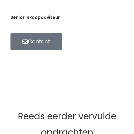
Senior Inkoopadviseur
Contact
Wilt u een kennismakingsgesprek voor uw
vacature of ontwikkelingsmogelijkheden
bespreken? Neem dan contact met ons
op!
Reeds eerder vervulde
opdrachten