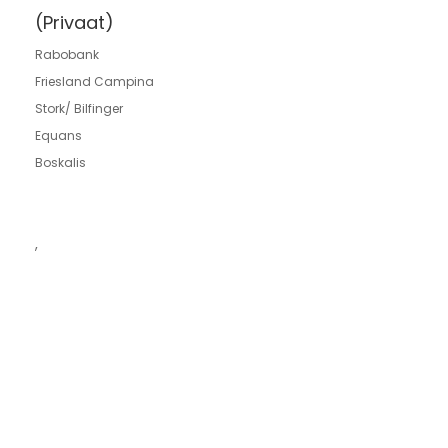
(Privaat)
Rabobank
Friesland Campina
Stork/ Bilfinger
Equans
Boskalis
,
Meer informatie
Neem mobiel contact op 06-
34566059 of schrijf je in.