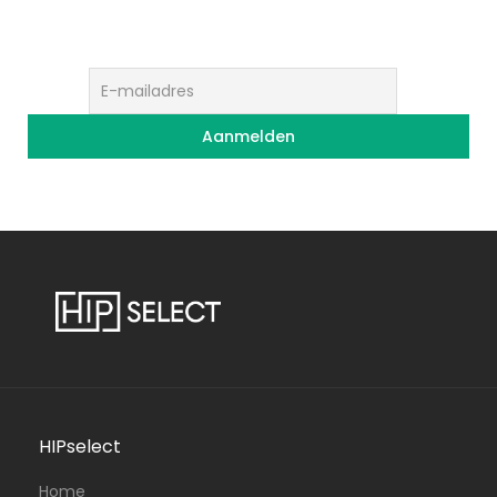
HIPselect
Home