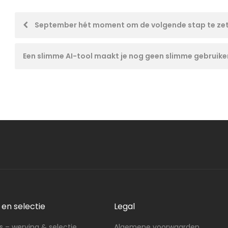
Post
September hét moment om de volgende stap te ze
navigation
Een slimme AI-tool maakt je nog geen slimme gebruike
en selectie
Legal
 – werving & selectie
Algemene voorwaarden