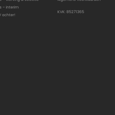
 – interim
KVK: 85271365
V achter!