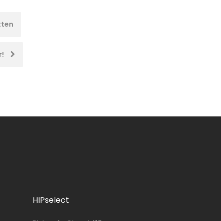
tten
r!
HIPselect