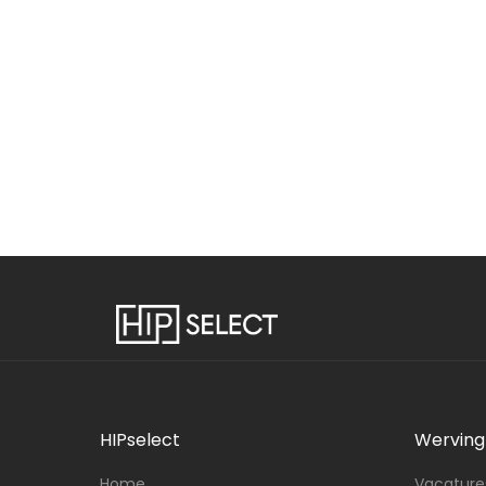
HIPselect
Werving 
Home
Vacatures