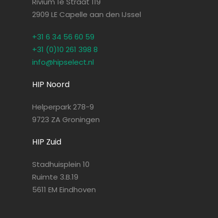
Rivium 1e Straat 119
2909 LE Capelle aan den IJssel
+31 6 34 56 60 59
+31 (0)10 261 398 8
info@hipselect.nl
HIP Noord
Helperpark 278-9
9723 ZA Groningen
HIP Zuid
Stadhuisplein 10
Ruimte 3.B.19
5611 EM Eindhoven