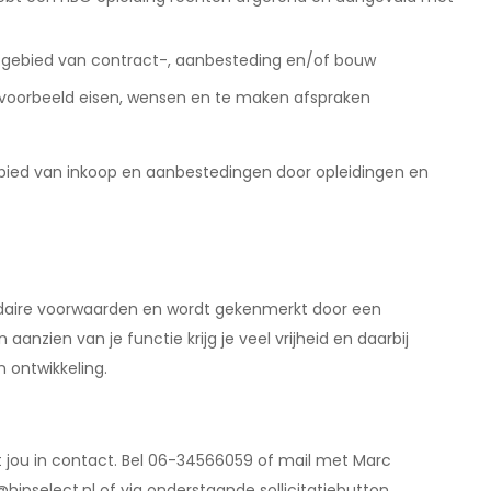
het gebied van contract-, aanbesteding en/of bouw
ijvoorbeeld eisen, wensen en te maken afspraken
gebied van inkoop en aanbestedingen door opleidingen en
daire voorwaarden en wordt gekenmerkt door een
aanzien van je functie krijg je veel vrijheid en daarbij
n ontwikkeling.
 jou in contact. Bel 06-34566059 of mail met Marc
pselect.nl of via onderstaande sollicitatiebutton