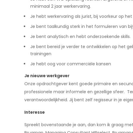
minimaal 2 jaar werkervaring.
Je hebt werkervaring als jurist, bij voorkeur op 
Je bent taalkundig sterk in het formuleren van b
Je bent analytisch en hebt onderzoekende skills.
Je bent bereid je verder te ontwikkelen op het 
trainingen
Je hebt oog voor commerciële kansen
Je nieuwe werkgever
Onze opdrachtgever kent goede primaire en secun
professionele maar informele en gezellige sfeer. Ten 
verantwoordelijkheid. Jij bent zelf regisseur in je eige
Interesse
Spreekt bovenstaande je aan, dan kom ik graag met
Brugman, Managing Consultant HIPselect. Brugman@hi