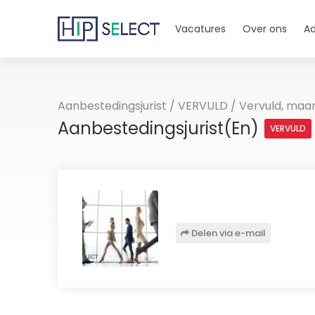
Vacatures
Over ons
Ad
Aanbestedingsjurist
/
VERVULD
/
Vervuld, maar
Aanbestedingsjurist(en)
VERVULD
Delen via e-mail