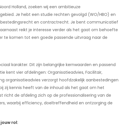
Noord Holland, zoeken wij een ambitieuze
erkgebied. Je hebt een studie rechten gevolgd (WO/HBO) en
anbestedingsrecht en contractrecht. Je bent communicatief
aarnaast reikt je interesse verder als het gaat om behoefte
r te komen tot een goede passende uitvraag naar de
iaal karakter. Dit zijn belangrijke kernwaarden en passend
e kent vier afdelingen: Organisatieadvies, Facilitair,
ng organisatieadvies verzorgt hoofdzakelijk aanbestedingen
j zij kennis heeft van de inhoud als het gaat om het
 richt de afdeling zich op de professionalisering van de
, waarbij efficiency, doeltreffendheid en ontzorging de
jouw rol: