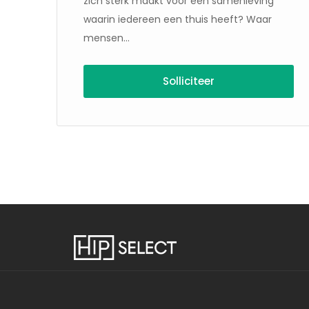
zich sterk maakt voor een samenleving
waarin iedereen een thuis heeft? Waar
 te
mensen...
al,
..