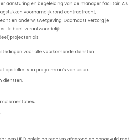
er aansturing en begeleiding van de manager facilitair. Als
vraagstukken voornamelijk rond contractrecht,
cht en onderwijswetgeving. Daarnaast verzorg je
s. Je bent verantwoordelijk
deel)projecten als:
estedingen voor alle voorkomende diensten
het opstellen van programma’s van eisen.
n diensten.
timplementaties.
.
hebt een HBO opleiding rechten afgerond en aangevuld met