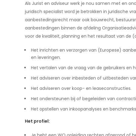
Als Jurist en adviseur werk je nou samen met en ond
juridisch specialist word je betrokken in juridische 
aanbestedingsrecht maar ook bouwrecht, bestuursre
aanbestedingen binnen de afdeling Organisatieadvie
voor de kwaliteit, planning en het resultaat van de (
Het inrichten en verzorgen van (Europese) aanb
en leveringen.
Het vertalen van de vraag van de gebruikers en 
Het adviseren over inbesteden of uitbesteden va
Het adviseren over koop- en leaseconstructies.
Het ondersteunen bij of begeleiden van contrac
Het opstellen van inkoopanalyses en benchmarks
Het profiel:
Je hebt een WO opleiding rechten afgerond of 