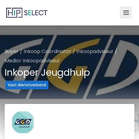
Buyer
/
Inkoop Coördinator
/
Inkoopadviseur
/
Medior Inkoopadviseur
Inkoper Jeugdhulp
Vast dienstverband