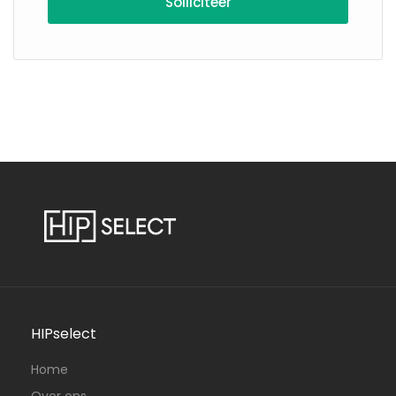
HIPselect
Home