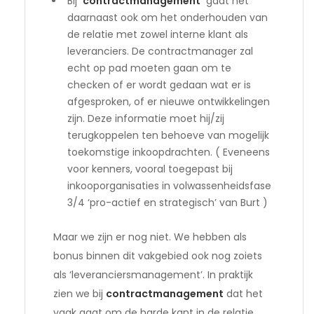
Bij
‘contractmanagement’
gaat het
daarnaast ook om het onderhouden van
de relatie met zowel interne klant als
leveranciers. De contractmanager zal
echt op pad moeten gaan om te
checken of er wordt gedaan wat er is
afgesproken, of er nieuwe ontwikkelingen
zijn. Deze informatie moet hij/zij
terugkoppelen ten behoeve van mogelijk
toekomstige inkoopdrachten. ( Eveneens
voor kenners, vooral toegepast bij
inkooporganisaties in volwassenheidsfase
3/4 ‘pro-actief en strategisch’ van Burt )
Maar we zijn er nog niet. We hebben als
bonus binnen dit vakgebied ook nog zoiets
als ‘leveranciersmanagement’. In praktijk
zien we bij
contractmanagement
dat het
vaak gaat om de harde kant in de relatie