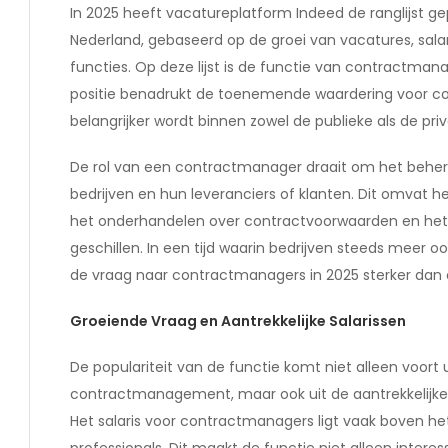
In 2025 heeft vacatureplatform Indeed de ranglijst g
Nederland, gebaseerd op de groei van vacatures, sala
functies. Op deze lijst is de functie van contractma
positie benadrukt de toenemende waardering voor c
belangrijker wordt binnen zowel de publieke als de priv
De rol van een contractmanager draait om het beher
bedrijven en hun leveranciers of klanten. Dit omvat 
het onderhandelen over contractvoorwaarden en het o
geschillen. In een tijd waarin bedrijven steeds meer oo
de vraag naar contractmanagers in 2025 sterker dan o
Groeiende Vraag en Aantrekkelijke Salarissen
De populariteit van de functie komt niet alleen voort
contractmanagement, maar ook uit de aantrekkelijke 
Het salaris voor contractmanagers ligt vaak boven he
professionals. Dit maakt de functie niet alleen intere