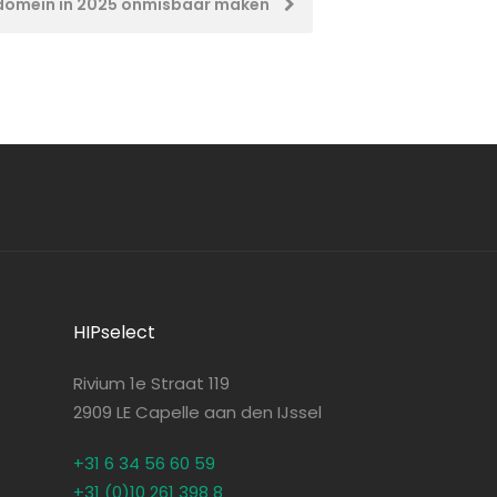
ke domein in 2025 onmisbaar maken
HIPselect
Rivium 1e Straat 119
2909 LE Capelle aan den IJssel
+31 6 34 56 60 59
+31 (0)10 261 398 8