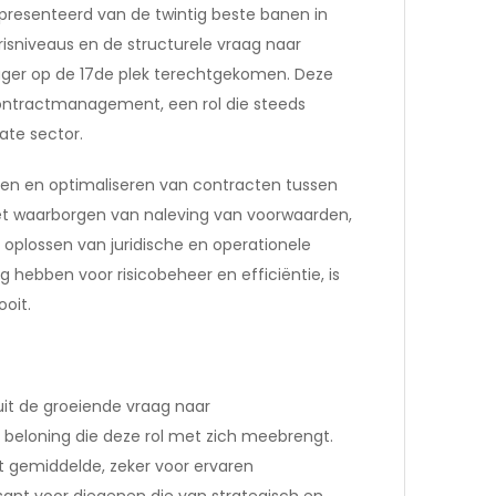
epresenteerd van de twintig beste banen in
risniveaus en de structurele vraag naar
nager op de 17de plek terechtgekomen. Deze
ontractmanagement, een rol die steeds
ate sector.
en en optimaliseren van contracten tussen
het waarborgen van naleving van voorwaarden,
plossen van juridische en operationele
g hebben voor risicobeheer en efficiëntie, is
oit.
 uit de groeiende vraag naar
beloning die deze rol met zich meebrengt.
t gemiddelde, zeker voor ervaren
ssant voor diegenen die van strategisch en