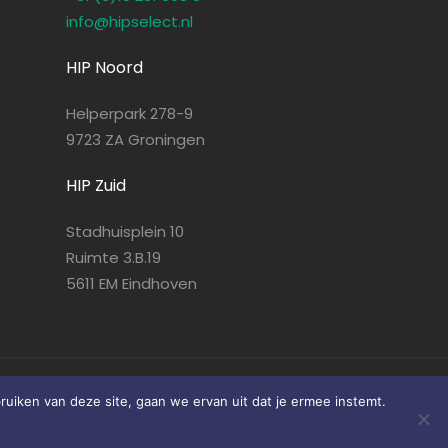
info@hipselect.nl
HIP Noord
Helperpark 278-9
9723 ZA Groningen
HIP Zuid
Stadhuisplein 10
Ruimte 3.B.19
5611 EM Eindhoven
ruiken van deze site, gaan we ervan uit dat je ermee instemt.