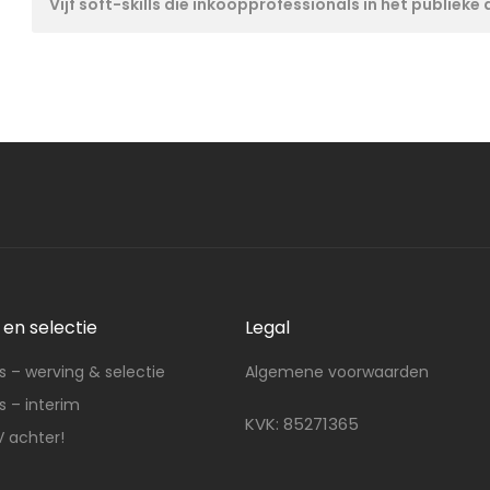
Vijf soft-skills die inkoopprofessionals in het publie
en selectie
Legal
 – werving & selectie
Algemene voorwaarden
 – interim
KVK: 85271365
V achter!