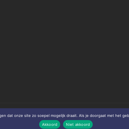
en dat onze site zo soepel mogelijk draait. Als je doorgaat met het geb
Akkoord
Niet akkoord