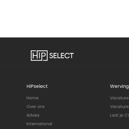
HIPselect
Werving 
Home
Vacatures
Over ons
Vacatures
Advies
Laat je C
International