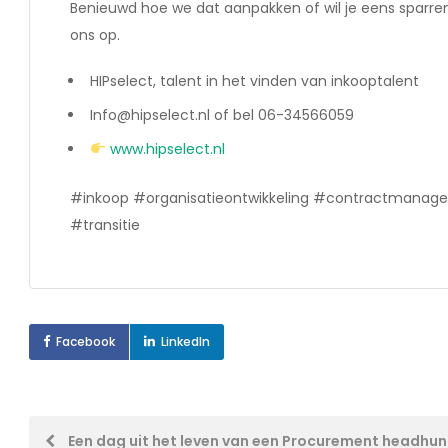
Benieuwd hoe we dat aanpakken of wil je eens sparr
ons op.
HIPselect, talent in het vinden van inkooptalent
Info@hipselect.nl of bel 06-34566059
www.hipselect.nl
#inkoop #organisatieontwikkeling #contractmanage
#transitie
Facebook
LinkedIn
Post
Een dag uit het leven van een Procurement headhun