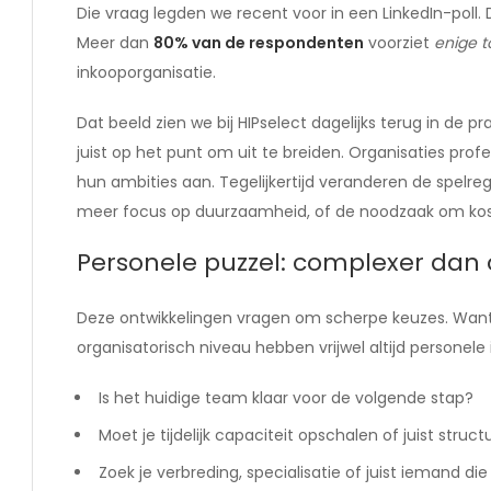
Die vraag legden we recent voor in een LinkedIn-poll.
Meer dan
80% van de respondenten
voorziet
enige t
inkooporganisatie.
Dat beeld zien we bij HIPselect dagelijks terug in de pr
juist op het punt om uit te breiden. Organisaties prof
hun ambities aan. Tegelijkertijd veranderen de spelre
meer focus op duurzaamheid, of de noodzaak om kos
Personele puzzel: complexer dan 
Deze ontwikkelingen vragen om scherpe keuzes. Want
organisatorisch niveau hebben vrijwel altijd personele
Is het huidige team klaar voor de volgende stap?
Moet je tijdelijk capaciteit opschalen of juist struc
Zoek je verbreding, specialisatie of juist iemand di