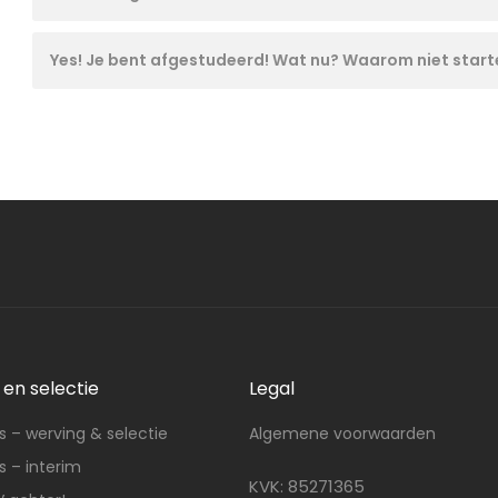
navigation
Yes! Je bent afgestudeerd! Wat nu? Waarom niet start
en selectie
Legal
 – werving & selectie
Algemene voorwaarden
 – interim
KVK: 85271365