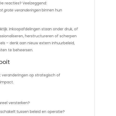
 De reacties? Veelzeggend:
ot grote veranderingen
binnen hun
aktijk. Inkoopafdelingen staan onder druk, of
essionaliseren, herstructureren of scherpen
gels – denk aan nieuw extern inhuurbeleid,
ten te beheersen.
ooit
 veranderingen op strategisch of
 impact.
tureel versterken?
e schakelt tussen beleid en operatie?