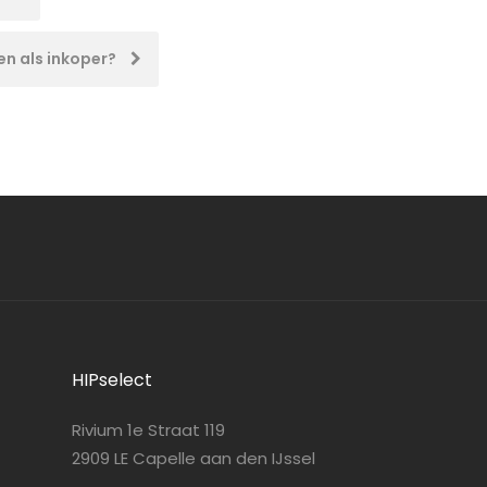
en als inkoper?
HIPselect
Rivium 1e Straat 119
2909 LE Capelle aan den IJssel