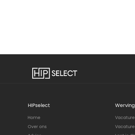
HIPselect
Werving 
Home
Vacatures
Over ons
Vacatures