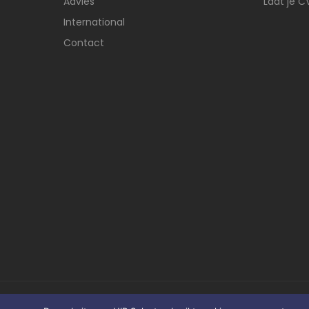
Advies
Laat je C
International
Contact
© HIPselect