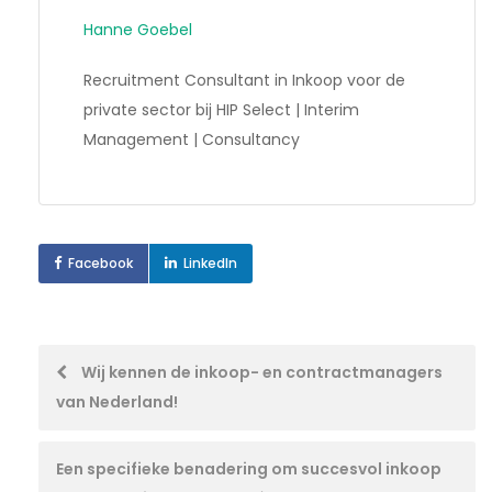
Hanne Goebel
Recruitment Consultant in Inkoop voor de
private sector bij HIP Select | Interim
Management | Consultancy
Facebook
LinkedIn
Post
Wij kennen de inkoop- en contractmanagers
van Nederland!
navigation
Een specifieke benadering om succesvol inkoop