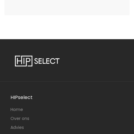
HIPselect
Home
Over ons
Advies